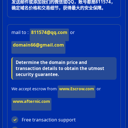
发送邮件或添加我们的微信或QQ，账号都是811574，
确定域名价格和交易细节，获得最大的安全保障。
mail to :
811574@qq.com
or
domain66@gmail.com
Determine the domain price and
transaction details to obtain the utmost
security guarantee.
We accept escrow from
www.Escrow.com
or
www.afternic.com
Free transaction support